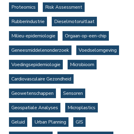
Proteomics
Risk Assessment
Rubberindustrie
Dieselmotoruitlaat
Milieu-epidemiologie
Orgaan-op-een-chip
Geneesmiddelenonderzoek
Voedselomgeving
Voedingsepidemiologie
Microbioom
Cardiovasculaire Gezondheid
Geowetenschappen
Sensoren
Geospatiale Analyses
Microplastics
Geluid
Urban Planning
GIS