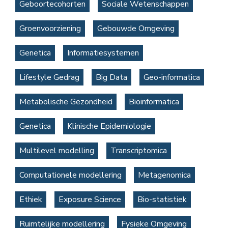
Geboortecohorten
Sociale Wetenschappen
Groenvoorziening
Gebouwde Omgeving
Genetica
Informatiesystemen
Lifestyle Gedrag
Big Data
Geo-informatica
Metabolische Gezondheid
Bioinformatica
Genetica
Klinische Epidemiologie
Multilevel modelling
Transcriptomica
Computationele modellering
Metagenomica
Ethiek
Exposure Science
Bio-statistiek
Ruimtelijke modellering
Fysieke Omgeving