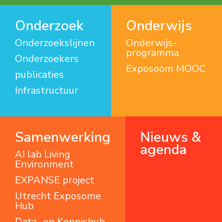
Onderzoek
Onderwijs
Onderzoekslijnen
Onderwijs­
programma
Onderzoekers
Exposoom MOOC
publicaties
Infrastructuur
Samenwerking
Nieuws &
agenda
AI lab Living
Environment
EXPANSE project
Utrecht Exposome
Hub
Data- en Kennishub