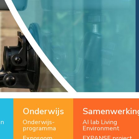
Onderwijs
Samenwerkin
en
Onderwijs­
AI lab Living
programma
Environment
Exposoom
EXPANSE project