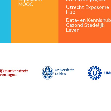
MOOC
Utrecht Exposome
Hub
Data- en Kennishub
Gezond Stedelijk
Leven