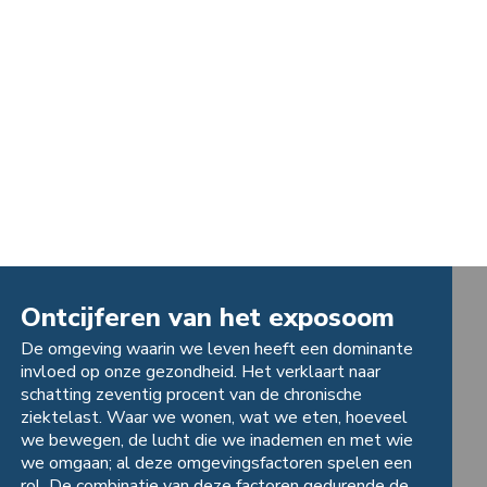
Ontcijferen van het exposoom
De omgeving waarin we leven heeft een dominante
invloed op onze gezondheid. Het verklaart naar
schatting zeventig procent van de chronische
ziektelast. Waar we wonen, wat we eten, hoeveel
we bewegen, de lucht die we inademen en met wie
we omgaan; al deze omgevingsfactoren spelen een
rol. De combinatie van deze factoren gedurende de